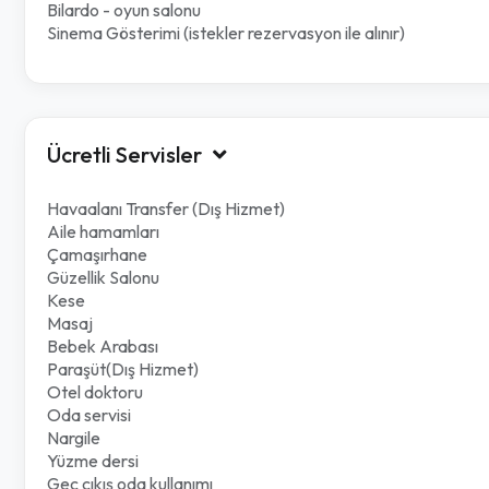
Bilardo - oyun salonu
Sinema Gösterimi (istekler rezervasyon ile alınır)
Ücretli Servisler
Havaalanı Transfer (Dış Hizmet)
Aile hamamları
Çamaşırhane
Güzellik Salonu
Kese
Masaj
Bebek Arabası
Paraşüt(Dış Hizmet)
Otel doktoru
Oda servisi
Nargile
Yüzme dersi
Geç çıkış oda kullanımı