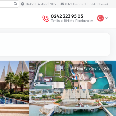
TRAVEL & ARRİ 7109
#B2CHeaderEmailAddress#
0242 323 95 05
Tatilinizi Birlikte Planlayalım
Tüm Fotoğrafları Gör