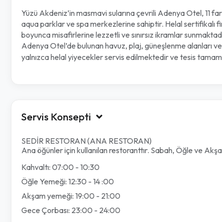
Yüzü Akdeniz’in masmavi sularına çevrili Adenya Otel, 11 fark
aqua parklar ve spa merkezlerine sahiptir. Helal sertifikalı 
boyunca misafirlerine lezzetli ve sınırsız ikramlar sunmakta
Adenya Otel’de bulunan havuz, plaj, güneşlenme alanları ve s
yalnızca helal yiyecekler servis edilmektedir ve tesis tamam
Servis Konsepti
SEDİR RESTORAN (ANA RESTORAN)
Ana öğünler için kullanılan restoranttır. Sabah, Öğle ve Akş
Kahvaltı: 07:00 - 10:30
Öğle Yemeği: 12:30 - 14 :00
Akşam yemeği: 19:00 - 21:00
Gece Çorbası: 23:00 - 24:00