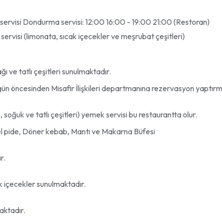
k servisi Dondurma servisi: 12:00 16:00 - 19:00 21:00 (Restoran)
ervisi (limonata, sıcak içecekler ve meşrubat çeşitleri)
 ve tatlı çeşitleri sunulmaktadır.
gün öncesinden Misafir İlişkileri departmanına rezervasyon yaptır
soğuk ve tatlı çeşitleri) yemek servisi bu restaurantta olur.
esel pide, Döner kebab, Mantı ve Makarna Büfesi
r.
k içecekler sunulmaktadır.
aktadır.