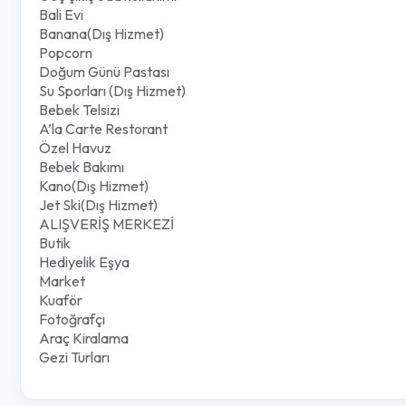
Bali Evi
Banana(Dış Hizmet)
Popcorn
Doğum Günü Pastası
Su Sporları (Dış Hizmet)
Bebek Telsizi
A’la Carte Restorant
Özel Havuz
Bebek Bakımı
Kano(Dış Hizmet)
Jet Ski(Dış Hizmet)
ALIŞVERİŞ MERKEZİ
Butik
Hediyelik Eşya
Market
Kuaför
Fotoğrafçı
Araç Kiralama
Gezi Turları