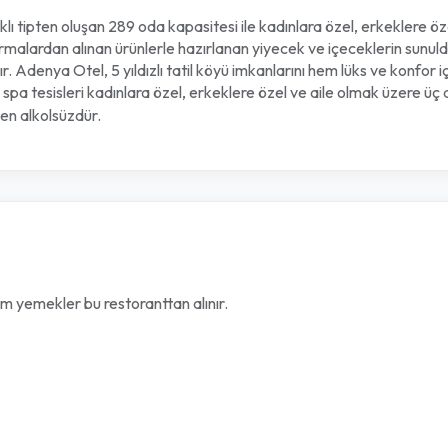
lı tipten oluşan 289 oda kapasitesi ile kadınlara özel, erkeklere öz
firmalardan alınan ürünlerle hazırlanan yiyecek ve içeceklerin sunul
dır. Adenya Otel, 5 yıldızlı tatil köyü imkanlarını hem lüks ve ko
pa tesisleri kadınlara özel, erkeklere özel ve aile olmak üzere üç
en alkolsüzdür.
am yemekler bu restoranttan alınır.