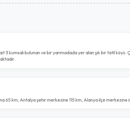
t 3 kumsalı bulunan ve bir yarımadada yer alan şık bir tatil köyü. Ço
aktadır.
'na
65 km, Antalya ş
ehir merkezine
115 km, Alanya ilçe merkezine