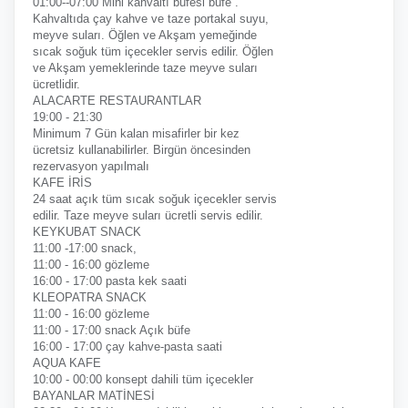
01:00--07:00 Mini kahvaltı büfesi büfe .
Kahvaltıda çay kahve ve taze portakal suyu,
meyve suları. Öğlen ve Akşam yemeğinde
sıcak soğuk tüm içecekler servis edilir. Öğlen
ve Akşam yemeklerinde taze meyve suları
ücretlidir.
ALACARTE RESTAURANTLAR
19:00 - 21:30
Minimum 7 Gün kalan misafirler bir kez
ücretsiz kullanabilirler. Birgün öncesinden
rezervasyon yapılmalı
KAFE İRİS
24 saat açık tüm sıcak soğuk içecekler servis
edilir. Taze meyve suları ücretli servis edilir.
KEYKUBAT SNACK
11:00 -17:00 snack,
11:00 - 16:00 gözleme
16:00 - 17:00 pasta kek saati
KLEOPATRA SNACK
11:00 - 16:00 gözleme
11:00 - 17:00 snack Açık büfe
16:00 - 17:00 çay kahve-pasta saati
AQUA KAFE
10:00 - 00:00 konsept dahili tüm içecekler
BAYANLAR MATİNESİ