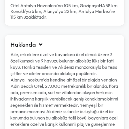
Otel Antalya Havaalanı'na 105 km, GazipaşaHA58 km,
Konaklı'ya 6 km, Alanya'ya 22 km, Antalya Merkez'ie
115 km uzaklıktadır.
Hakkında
Aile, erkeklere özel ve bayanlara özel olmak üzere 3
özel kumsalı ve 9 havuzu bulunan alkolsüz lüks bir tatil
köyü. Harika tesisleri ve Akdeniz manzarasıyla bu tesis
çiftler ve aileler arasında oldukça popülerdir.
Alanya, İncekum’da kendine ait özel bir plajda yer alan
Adin Beach Otel, 27.000 metrekarelik bir alanda, flora
oda, premium oda, suit ve villalardan oluşan herkesin
ihtiyaçlarına karşılık verebilecek geniş konaklama birimi
seçenekleri ile hizmet vermektedir. Yemyeşil bir
ormanın masmavi Akdeniz suları ile buluştuğu özel bir
konumda bulunan bu alkolsüz tatil köyü, bayanlara özel,
erkeklere özel ve karışık kullanımlı plaj ve güneşlenme