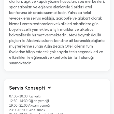
alanları, açık ve kapalı yüzme havuzları, spa merkezleri,
spor salonları ve eğlence alanları ile 5 yıldızlı otel
konforunu bir arada sunmaktadır. Yalnızca helal
yiyeceklerin servis edildiği, açık büfe ve alakart olarak
hizmet veren restoranları ve kafeleri misafirlere gün
boyu lezzetli yemekler, atıştırmalıklar ve alkolsüz
kokteyller ile hizmet vermektedir . Mavi bayrak ödüllü
plajları ile Akdeniz sularını kendine ait korunaklı plajlarla
müşterilerine sunan Adin Beach Otel, ailenin tüm
üyelerine hitap edecek çok sayıda tesis seçenekleri ve
etkinlikler ile eğlenceli ve konforlu bir tatil olanağı
sunmaktadır.
Servis Konsepti
07:00--10:30 Kahvaltı
12:30--14:30 Öğlen yemeği
19:00--21:00 Akşam yemeği
23:00-01:00 Gece snack