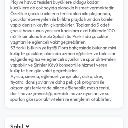
Plaj ve havuz tesisleri büyüklere olduğu kadar
küçüklere de çok sayıda olanakla hizmet vermektedir.
Özellikle çocuklu ailelerin tercihi olan aile plajlarında,
çocuklar ebeveynleri ile birlikte plajda kumdan kaleler
yapıp denizin keyfini çıkarabilirler. Toplamda 5 adet
çocuk havuzunun yanı sıra kadınlara özel bölümde 100
m2’lik bir alana kurulu Splash Su Parkı’nda çocuklar
yaşıtları ile eğlenceli vakit geçirebilirler.
53 farklı bitkinin yetiştiği Flora bahçesinde bulunan mini
kulüpte çocuklar, alanında uzman eğiticiler ve bakıcılar
eşliğinde eğitici ve eğlenceli oyunlar ve spor aktiviteleri
yapabilir ve Şirinler Köyü konsepti ile hizmet veren
kulüpte tüm gün vakit geçirebilirler.
Ayrıca, sinema, eğlenceli yarışmalar, disko, skeç,
tiyatro, dans şovları ve daha pek çok program ile
akşam gösterilerinde ailece eğlenebilir, masa tenisi,
dart, havuz jimnastiği, aerobik, havuz oyunları ve su
sporları gibi spor aktiviteleri ile enerjilerini atabilirler.
Sahil