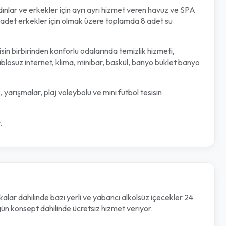
lar ve erkekler için ayrı ayrı hizmet veren havuz ve SPA
, 4 adet erkekler için olmak üzere toplamda 8 adet su
isin birbirinden konforlu odalarında temizlik hizmeti,
ablosuz internet, klima, minibar, baskül, banyo buklet banyo
, yarışmalar, plaj voleybolu ve mini futbol tesisin
.
lar dahilinde bazı yerli ve yabancı alkolsüz içecekler 24
 gün konsept dahilinde ücretsiz hizmet veriyor.