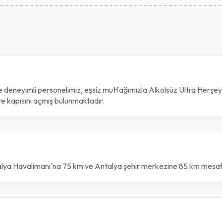
ü ve deneyimli personelimiz, eşsiz mutfağımızla Alkolsüz Ultra Herşe
re kapısını açmış bulunmaktadır.
alya Havalimanı'na 75 km ve Antalya şehir merkezine 85 km mesa