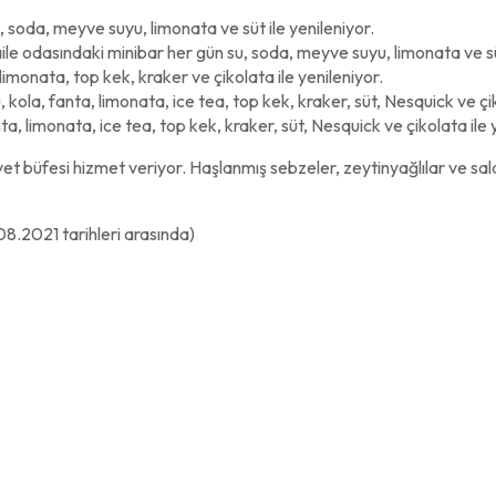
 soda, meyve suyu, limonata ve süt ile yenileniyor.
e odasındaki minibar her gün su, soda, meyve suyu, limonata ve süt
imonata, top kek, kraker ve çikolata ile yenileniyor.
ola, fanta, limonata, ice tea, top kek, kraker, süt, Nesquick ve çik
, limonata, ice tea, top kek, kraker, süt, Nesquick ve çikolata ile 
büfesi hizmet veriyor. Haşlanmış sebzeler, zeytinyağlılar ve salata
8.2021 tarihleri arasında)