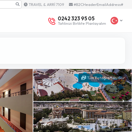
TRAVEL & ARRİ 7109
#B2CHeaderEmailAddress#
0242 323 95 05
Tatilinizi Birlikte Planlayalım
Tüm Fotoğrafları Gör