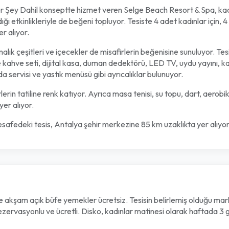
Şey Dahil konseptte hizmet veren Selge Beach Resort & Spa, kadın
dığı etkinlikleriyle de beğeni topluyor. Tesiste 4 adet kadınlar için
r alıyor.
malık çeşitleri ve içecekler de misafirlerin beğenisine sunuluyor. Tes
e kahve seti, dijital kasa, duman dedektörü, LED TV, uydu yayını, k
a servisi ve yastık menüsü gibi ayrıcalıklar bulunuyor.
lerin tatiline renk katıyor. Ayrıca masa tenisi, su topu, dart, aerobik
er alıyor.
edeki tesis, Antalya şehir merkezine 85 km uzaklıkta yer alıyor
 akşam açık büfe yemekler ücretsiz. Tesisin belirlemiş olduğu marka
 rezervasyonlu ve ücretli. Disko, kadınlar matinesi olarak haftada 3