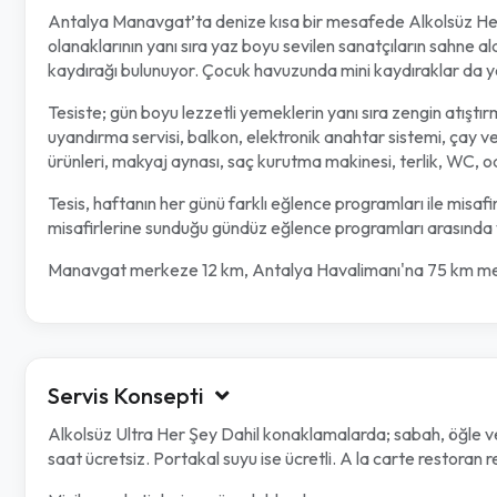
Antalya Manavgat’ta denize kısa bir mesafede Alkolsüz Her 
olanaklarının yanı sıra yaz boyu sevilen sanatçıların sahne al
kaydırağı bulunuyor. Çocuk havuzunda mini kaydıraklar da ye
Tesiste; gün boyu lezzetli yemeklerin yanı sıra zengin atıştır
uyandırma servisi, balkon, elektronik anahtar sistemi, çay v
ürünleri, makyaj aynası, saç kurutma makinesi, terlik, WC, od
Tesis, haftanın her günü farklı eğlence programları ile misafir
misafirlerine sunduğu gündüz eğlence programları arasında y
Manavgat merkeze 12 km, Antalya Havalimanı'na 75 km mesaf
Servis Konsepti
Alkolsüz Ultra Her Şey Dahil konaklamalarda; sabah, öğle ve
saat ücretsiz. Portakal suyu ise ücretli. A la carte restoran