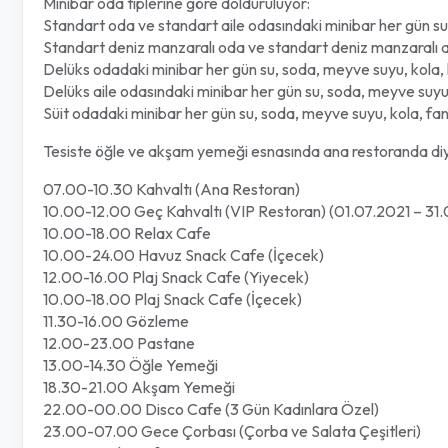
Minibar oda tiplerine göre dolduruluyor:
Standart oda ve standart aile odasındaki minibar her gün su,
Standart deniz manzaralı oda ve standart deniz manzaralı ail
Delüks odadaki minibar her gün su, soda, meyve suyu, kola, l
Delüks aile odasındaki minibar her gün su, soda, meyve suyu, k
Süit odadaki minibar her gün su, soda, meyve suyu, kola, fanta
Tesiste öğle ve akşam yemeği esnasında ana restoranda diyet 
07.00-10.30 Kahvaltı (Ana Restoran)
10.00-12.00 Geç Kahvaltı (VIP Restoran) (01.07.2021 – 31.0
10.00-18.00 Relax Cafe
10.00-24.00 Havuz Snack Cafe (İçecek)
12.00-16.00 Plaj Snack Cafe (Yiyecek)
10.00-18.00 Plaj Snack Cafe (İçecek)
11.30-16.00 Gözleme
12.00-23.00 Pastane
13.00-14.30 Öğle Yemeği
18.30-21.00 Akşam Yemeği
22.00-00.00 Disco Cafe (3 Gün Kadınlara Özel)
23.00-07.00 Gece Çorbası (Çorba ve Salata Çeşitleri)