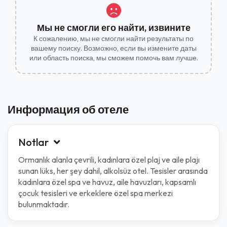
Мы не смогли его найти, извините
К сожалению, мы не смогли найти результаты по
вашему поиску. Возможно, если вы измените даты
или область поиска, мы сможем помочь вам лучше.
Информация об отеле
Notlar
Ormanlık alanla çevrili, kadınlara özel plaj ve aile plajı
sunan lüks, her şey dahil, alkolsüz otel. Tesisler arasında
kadınlara özel spa ve havuz, aile havuzları, kapsamlı
çocuk tesisleri ve erkeklere özel spa merkezi
bulunmaktadır.