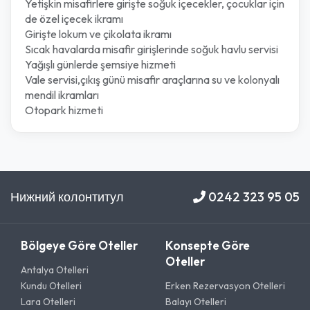
Yetişkin misafirlere girişte soğuk içecekler, çocuklar için
de özel içecek ikramı
Girişte lokum ve çikolata ikramı
Sıcak havalarda misafir girişlerinde soğuk havlu servisi
Yağışlı günlerde şemsiye hizmeti
Vale servisi,çıkış günü misafir araçlarına su ve kolonyalı
mendil ikramları
Otopark hizmeti
Нижний колонтитул
0242 323 95 05
Bölgeye Göre Oteller
Konsepte Göre
Oteller
Antalya Otelleri
Kundu Otelleri
Erken Rezervasyon Otelleri
Lara Otelleri
Balayı Otelleri