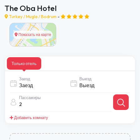
The Oba Hotel
Turkey /
Mugla
/
Bodrum
-
Показать на карте
Только отель
Заезд
Выезд
Пассажиры
2
Добавить комнату