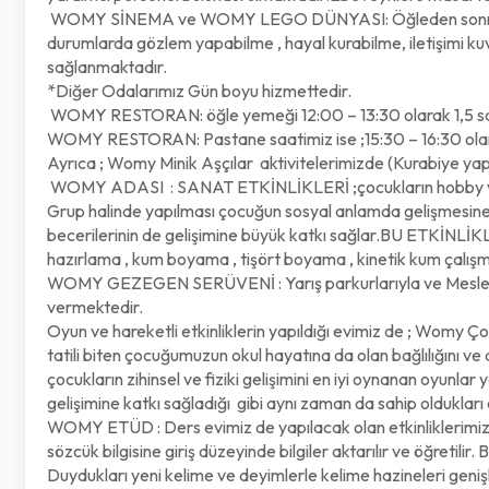
WOMY SİNEMA ve WOMY LEGO DÜNYASI: Öğleden sonra 15:30 –
durumlarda gözlem yapabilme , hayal kurabilme, iletişimi ku
sağlanmaktadır.
*Diğer Odalarımız Gün boyu hizmettedir.
WOMY RESTORAN: öğle yemeği 12:00 – 13:30 olarak 1,5 saa
WOMY RESTORAN: Pastane saatimiz ise ;15:30 – 16:30 olarak
Ayrıca ; Womy Minik Aşçılar aktivitelerimizde (Kurabiye yap
WOMY ADASI : SANAT ETKİNLİKLERİ ;çocukların hobby ve yaratı
Grup halinde yapılması çocuğun sosyal anlamda gelişmesine de 
becerilerinin de gelişimine büyük katkı sağlar.BU ETKİNLİK
hazırlama , kum boyama , tişört boyama , kinetik kum çalışma
WOMY GEZEGEN SERÜVENİ : Yarış parkurlarıyla ve Meslek atöl
vermektedir.
Oyun ve hareketli etkinliklerin yapıldığı evimiz de ; Womy 
tatili biten çocuğumuzun okul hayatına da olan bağlılığını ve
çocukların zihinsel ve fiziki gelişimini en iyi oynanan oyunla
gelişimine katkı sağladığı gibi aynı zaman da sahip oldukları
WOMY ETÜD : Ders evimiz de yapılacak olan etkinliklerimizi
sözcük bilgisine giriş düzeyinde bilgiler aktarılır ve öğretilir.
Duydukları yeni kelime ve deyimlerle kelime hazineleri genişl