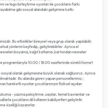
lego birleştirme oyunları ile çocukların farkı
yabilme gibi sosyal alandaki gelişimine katkı
ir. Bu etkinlikler bireysel veya grup olarak yapılabilir.
l yönlerini keşfedip, geliştirebilirler. Ayrıca el
i nesneleri boyama, kağıt katlama ,kartondan nesneler
 programlarıyla 10:00 / 18:00 saatlerinde sürekli hizmet
e sosyal olarak gelişmesine büyük olanak sağlıyoruz. Ayrıca
unulmaktadır. Bu alanda görev yapan personellerimiz ;
anan hareketli oyunlar çocuklarımızın fiziksel açıdan
 okuma - yazma pekiştirme ,sayılar, temel kavramlar ve
arla çocukların dil kullanım kabiliyetleri geliştirilir.
me özelliği kazanırlar.