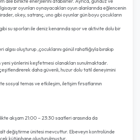
 aile birlikte enerjilerini atabilirler. Ayrıca, gündüz ve
 bilgisayar oyunları oynayacakları oyun alanlarında eğlencenin
birader, okey, satranç, uno gibi oyunlar gün boyu çocukların
ibi su sporları ile deniz kenarında spor ve aktivite dolu bir
lgısı oluşturup ,çocuklarını gönül rahatlığıyla bırakıp
 yeni yönlerini keşfetmesi olanakları sunulmaktadır.
eşitlendirerek daha güvenli, huzur dolu tatil deneyimini
e sosyal temas ve etkileşim, iletişim fırsatlarının
kte akşam 21:00 – 23:30 saatleri arasında da
alt değiştirme ünitesi mevcuttur. Ebeveyn kontrolünde
irecek kütüphane oluşturulmuştur.