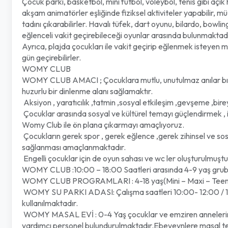
Çocuk parkı, basketbol, mini futbol, voleybol, tenis gibi açık h
akşam animatörler eşliğinde fiziksel aktiviteler yapabilir, m
tadını çıkarabilirler. Havalı tüfek, dart oyunu, bilardo, bowl
eğlenceli vakit geçirebileceği oyunlar arasında bulunmaktadı
Ayrıca, plajda çocukları ile vakit geçirip eğlenmek isteyen mis
gün geçirebilirler.
WOMY CLUB
WOMY CLUB AMACI ; Çocuklara mutlu, unutulmaz anılar bırakara
huzurlu bir dinlenme alanı sağlamaktır.
Aksiyon , yaratıcılık ,tatmin ,sosyal etkileşim ,gevşeme ,bi
Çocuklar arasında sosyal ve kültürel temayı güçlendirmek , i
Womy Club ile ön plana çıkarmayı amaçlıyoruz.
Çocukların gerek spor , gerek eğlence ,gerek zihinsel ve sosya
sağlanması amaçlanmaktadır.
Engelli çocuklar için de oyun sahası ve wc ler oluşturulmuştu
WOMY CLUB :10:00 – 18:00 Saatleri arasında 4-9 yaş grub
WOMY CLUB PROGRAMLARI : 4-18 yaş(Mini – Maxi – Teenager)
WOMY SU PARKI ADASI: Çalışma saatleri 10:00- 12:00 / 14:0
kullanılmaktadır.
WOMY MASAL EVİ : 0-4 Yaş çocuklar ve emziren annelerin rah
yardımcı personel bulundurulmaktadır.Ebeveynlere masal terapi