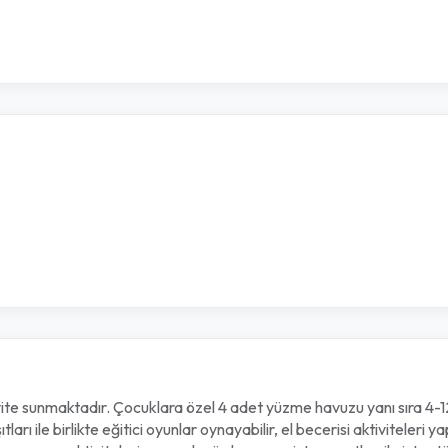
ite sunmaktadır. Çocuklara özel 4 adet yüzme havuzu yanı sıra 4-12 
rı ile birlikte eğitici oyunlar oynayabilir, el becerisi aktiviteleri y