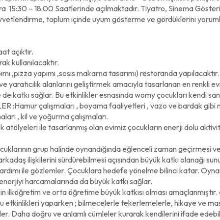
 18:00 Saatlerinde açılmaktadır. Tiyatro, Sinema Gösterimi ve 
vvetlendirme, toplum içinde uyum gösterme ve gördüklerini yorumla
t açıktır.
 kullanılacaktır.
ımı ,pizza yapımı ,sosis makarna tasarımı) restoranda yapılacaktır.
cılık alanlarını geliştirmek amacıyla tasarlanan en renkli evimizd
katkı sağlar. Bu etkinlikler esnasında womy çocukları kendi sanatsa
LER :Hamur çalışmaları , boyama faaliyetleri , vazo ve bardak gib
ları , kil ve yoğurma çalışmaları.
yeleri ile tasarlanmış olan evimiz çocukların enerji dolu aktivite
Çocuklarının grup halinde oynandığında eğlenceli zaman geçirmesi v
 arkadaş ilişkilerini sürdürebilmesi açısından büyük katkı olanağı s
r yardımı ile gözlemler. Çocuklara hedefe yönelme bilinci katar. Oyn
 enerjiyi harcamalarında da büyük katkı sağlar.
n ilköğretim ve orta öğretime büyük katkısı olması amaçlanmıştır.
 Bu etkinlikleri yaparken ; bilmecelerle tekerlemelerle, hikaye ve masall
er. Daha doğru ve anlamlı cümleler kurarak kendilerini ifade edebil