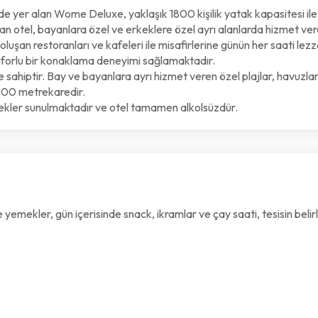
e yer alan Wome Deluxe, yaklaşık 1800 kişilik yatak kapasitesi ile 
en olan otel, bayanlara özel ve erkeklere özel ayrı alanlarda hizmet 
luşan restoranları ve kafeleri ile misafirlerine günün her saati l
onforlu bir konaklama deneyimi sağlamaktadır.
ne sahiptir. Bay ve bayanlara ayrı hizmet veren özel plajlar, havuzla
000 metrekaredir.
cekler sunulmaktadır ve otel tamamen alkolsüzdür.
mekler, gün içerisinde snack, ikramlar ve çay saati, tesisin belirlem