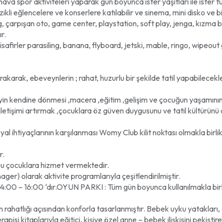
ava spor aktiviteleri yaparak gün boyunca ister yaşıtları ile ister tüm
üzikli eğlencelere ve konserlere katılabilir ve sinema, mini disko ve
ing, çarpışan oto, game center, playstation, soft play, jenga, kızma 
r.
afirler parasiling, banana, flyboard, jetski, mable, ringo, wipeout g
k, ebeveynlerin ; rahat, huzurlu bir şekilde tatil yapabilecekleri a
reyin kendine dönmesi ,macera ,eğitim ,gelişim ve çocuğun yaşamının
letişimi artırmak ,çocuklara öz güven duygusunu ve tatil kültürünü ç
l ihtiyaçlarının karşılanması Womy Club kilit noktası olmakla birlikt
r.
u çocuklara hizmet vermektedir.
 olarak aktivite programlarıyla çeşitlendirilmiştir.
0 – 16:00 ‘dır.OYUN PARKI : Tüm gün boyunca kullanılmakla birli
atlığı açısından konforla tasarlanmıştır. Bebek uyku yatakları, 
si kitaplarıyla eğitici, kişiye özel anne – bebek ilişkisini pekişt