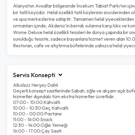
Alanya’nın Avsallar bölgesinde İncekum Tabiat Parkı’nın içind
bir tatil köyüdür. Helal özellikli tatil köylerinin öncülerind
ve spa merkezlerine sahiptir. Tamamen helal yiyeceklerden o
ormanları içinde, Akdeniz’in berrak sularına karşı lüks ve k
Wome Deluxe helal özellikli tesisleri ile dünya çapında bir ü
sunulduğu tesiste, sadece bayanlara hizmet veren alan 10.
Restoran, cafe ve atıştırma büfelerinde yalnızca helal yiye
Servis Konsepti
Alkolsüz Herşey Dahil
Geçerli konsept saatlerinde:Sabah, öğle ve akşam açık büfe ye
hizmetler dışındaki tüm ekstra hizmetler ücretlidir.
07:00 - 10:00:Kahvaltı
10:00 - 10:30:Geç Kahvaltı
10:00 - 00:00:Pastane
11:00 - 16:00:Snack
12:30 - 14:00:Öğle Yemeği
16:00 - 17:00:Çay Saati