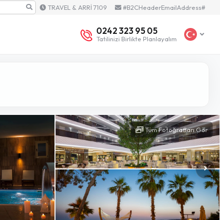
TRAVEL & ARRİ 7109
#B2CHeaderEmailAddress#
0242 323 95 05
Tatilinizi Birlikte Planlayalım
Tüm Fotoğrafları Gör